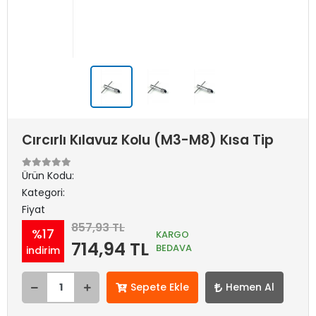
Cırcırlı Kılavuz Kolu (M3-M8) Kısa Tip
Ürün Kodu:
Kategori:
Fiyat
857,93 TL
%17
KARGO
714,94 TL
BEDAVA
indirim
Sepete Ekle
Hemen Al