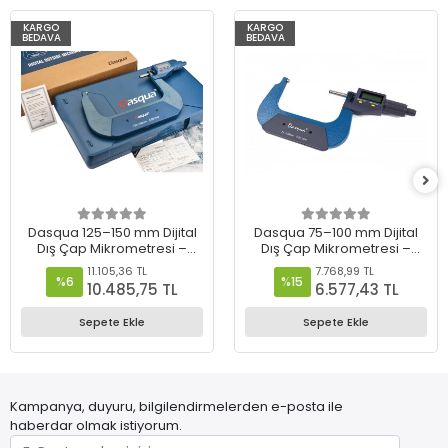
KARGO
KARGO
BEDAVA
BEDAVA
Dasqua 125–150 mm Dijital
Dasqua 75–100 mm Dijital
Dış Çap Mikrometresi –
Dış Çap Mikrometresi –
4210-2130
4210-2120
11.105,36 TL
7.768,99 TL
%6
%15
10.485,75 TL
6.577,43 TL
Sepete Ekle
Sepete Ekle
Kampanya, duyuru, bilgilendirmelerden e-posta ile
haberdar olmak istiyorum.