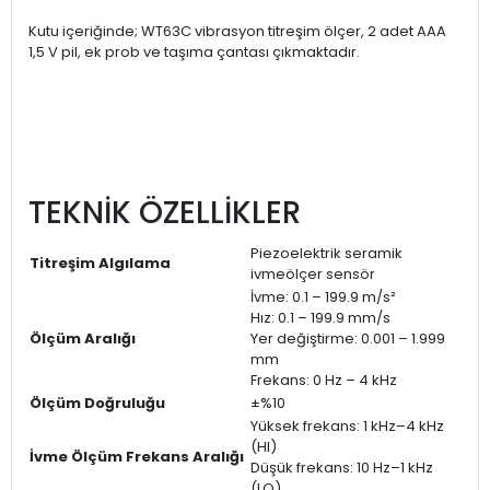
Kutu içeriğinde; WT63C vibrasyon titreşim ölçer, 2 adet AAA
1,5 V pil, ek prob ve taşıma çantası çıkmaktadır.
TEKNİK ÖZELLİKLER
Piezoelektrik seramik
Titreşim Algılama
ivmeölçer sensör
İvme: 0.1 – 199.9 m/s²
Hız: 0.1 – 199.9 mm/s
Ölçüm Aralığı
Yer değiştirme: 0.001 – 1.999
mm
Frekans: 0 Hz – 4 kHz
Ölçüm Doğruluğu
±%10
Yüksek frekans: 1 kHz–4 kHz
(HI)
İvme Ölçüm Frekans Aralığı
Düşük frekans: 10 Hz–1 kHz
(LO)