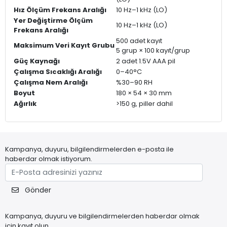
Hız Ölçüm Frekans Aralığı
10 Hz–1 kHz (LO)
Yer Değiştirme Ölçüm
10 Hz–1 kHz (LO)
Frekans Aralığı
500 adet kayıt
Maksimum Veri Kayıt Grubu
5 grup × 100 kayıt/grup
Güç Kaynağı
2 adet 1.5V AAA pil
Çalışma Sıcaklığı Aralığı
0–40°C
Çalışma Nem Aralığı
%30–90 RH
Boyut
180 × 54 × 30 mm
Ağırlık
>150 g, piller dahil
Kampanya, duyuru, bilgilendirmelerden e-posta ile
haberdar olmak istiyorum.
Gönder
Kampanya, duyuru ve bilgilendirmelerden haberdar olmak
için kayıt olun.