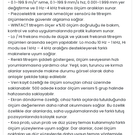
- 0.1–199.9 m/s² ivme, 0.1–199.9 mm/s hız, 0.001–1.999 mm yer
değiştirme ve 0 Hz–4 kHz frekans ölçüm aralıkları sunar.
- Piezoelektrik seramik ivmeölçer sensörü ile titreşim
ölçümlerinde güvenilir algılama sağlar.
- WINTACT titreşim ölçer ±%10 ölçüm doğruluğu ile bakım,
kontrol ve saha uygulamalarında pratik kullanım sunar.
- Lo / Hi frekans modu ile düşük ve yüksek frekanslı titreşim
ölçümleri arasında seçim yapılabilir. Lo modu 10 Hz – 1 kHz, Hi
modu ise 1 kHz – 4 kHz aralığını destekleyerek farklı
makinelere uyum sağlar.
- Renkli titreşim şiddeti göstergesi, ölçüm seviyesinin hızlı
yorumlanmasına yardımcı olur. Yeşil, sarı, turuncu ve kırmızı
alanlar sayesinde makine durumu görsel olarak daha
anlaşılır şekilde takip edilebilir.
- Veri kayıt özelliği ile ölçüm sonuçları cihaz üzerinde
saklanabilir. 500 adede kadar ölçüm verisini 5 grup halinde
hafızasında saklayabilir.
- Ekran döndürme özelliği, cihaz farklı açılarda tutulduğunda
ölçüm değerlerinin daha rahat okunmasını sağlar. Bu özellik
özellikle dar alanlarda, saha uygulamalarında ve farklı tutuş
pozisyonlarında kolaylık sunar.
- Kısa prob, uzun prob ve düz yüzey temas kullanımıyla farklı
ölçüm yüzeylerine uyum sağlar. Dar alanlar, özel ölçüm
noktaları ve düz yüzeylerde daha uygun temas yöntemiyle