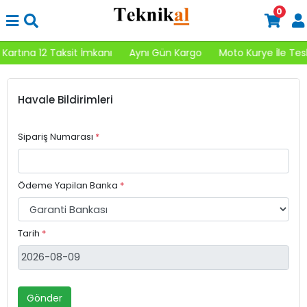
0
Kartına 12 Taksit İmkanı
Aynı Gün Kargo
Moto Kurye İle Tes
Havale Bildirimleri
Sipariş Numarası
*
Ödeme Yapilan Banka
*
Tarih
*
Gönder