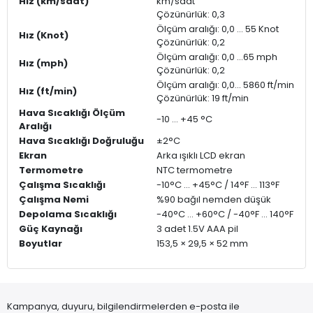
Hız (km/saat)
km/saat
Çözünürlük: 0,3
Ölçüm aralığı: 0,0 ... 55 Knot
Hız (Knot)
Çözünürlük: 0,2
Ölçüm aralığı: 0,0 ...65 mph
Hız (mph)
Çözünürlük: 0,2
Ölçüm aralığı: 0,0... 5860 ft/min
Hız (ft/min)
Çözünürlük: 19 ft/min
Hava Sıcaklığı Ölçüm
-10 … +45 °C
Aralığı
Hava Sıcaklığı Doğruluğu
±2°C
Ekran
Arka ışıklı LCD ekran
Termometre
NTC termometre
Çalışma Sıcaklığı
-10°C ... +45°C / 14°F ... 113°F
Çalışma Nemi
%90 bağıl nemden düşük
Depolama Sıcaklığı
-40°C ... +60°C / -40°F ... 140°F
Güç Kaynağı
3 adet 1.5V AAA pil
Boyutlar
153,5 × 29,5 × 52 mm
Kampanya, duyuru, bilgilendirmelerden e-posta ile