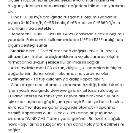
ölçülen rüzgar hızının pratik şekilde yorumlanmasına ve
rüzgar şiddetinin daha anlaşılır değerlendirilmesine yardımcı
olur.
- Cihaz, 0–30 m/s aralığında rüzgar hızı ölçümü yapabilir.
Ayrıca 0–107 km/h, 0–55 knots, 0–65 mph ve 0–5860 ft/min
aralıklarını da destekler.
- Benetech GT8160, -10°C ile +45°C arasında sıcaklık ölçümü
yapabilir. Fahrenheit kullanımında ise 14°F ile 113°F aralığında
ölçüm desteği sunar.
- Sıcaklık birimi °C ve °F arasında değiştirilebilir. Bu özellik,
cihazın farklı kullanıcı alışkanlıklarına ve uluslararası ölçüm
formatlarına uygun şekilde kullanılmasını sağlar.
- Arka aydınlatmalı LCD ekran, düşük ışıklı ortamlarda ölçüm
değerlerinin daha rahat okunmasına yardımcı olur.
Aydınlatma kısa tuş kullanımıyla açılıp kapatılabilir.
- Cihazda yer alan otomatik kapanma özelliği, belirli bir süre
işlem yapılmadığında devreye girerek pil tasarrufu sağlar.
Kullanıcı isterse bu fonksiyonu devre dışı bırakabilir. Bunun
için cihaz açılırken güç tuşuna yaklaşık 5 saniye basılı tutulur;
ekranda “no” ifadesi göründüğünde otomatik kapanma
özelliği kapatılmış olur.- Sıcaklık 0°C altına düştüğünde
ekranda “WIND CHILL” don uyarısı görünür. Bu özellik, soğuk
hava koşullarında rüzgar etkisinin daha kolay fark edilmesini
sağlar.