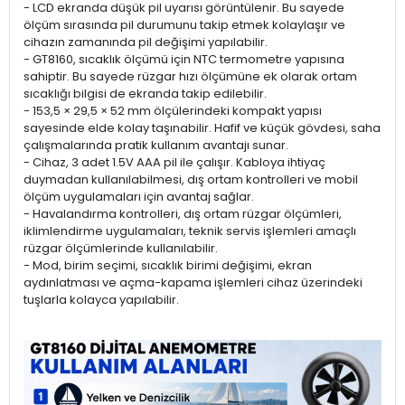
- LCD ekranda düşük pil uyarısı görüntülenir. Bu sayede
ölçüm sırasında pil durumunu takip etmek kolaylaşır ve
cihazın zamanında pil değişimi yapılabilir.
- GT8160, sıcaklık ölçümü için NTC termometre yapısına
sahiptir. Bu sayede rüzgar hızı ölçümüne ek olarak ortam
sıcaklığı bilgisi de ekranda takip edilebilir.
- 153,5 × 29,5 × 52 mm ölçülerindeki kompakt yapısı
sayesinde elde kolay taşınabilir. Hafif ve küçük gövdesi, saha
çalışmalarında pratik kullanım avantajı sunar.
- Cihaz, 3 adet 1.5V AAA pil ile çalışır. Kabloya ihtiyaç
duymadan kullanılabilmesi, dış ortam kontrolleri ve mobil
ölçüm uygulamaları için avantaj sağlar.
- Havalandırma kontrolleri, dış ortam rüzgar ölçümleri,
iklimlendirme uygulamaları, teknik servis işlemleri amaçlı
rüzgar ölçümlerinde kullanılabilir.
- Mod, birim seçimi, sıcaklık birimi değişimi, ekran
aydınlatması ve açma-kapama işlemleri cihaz üzerindeki
tuşlarla kolayca yapılabilir.