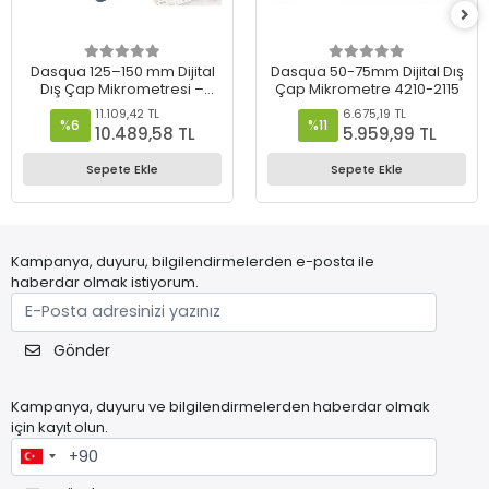
Dasqua 125–150 mm Dijital
Dasqua 50-75mm Dijital Dış
Dış Çap Mikrometresi –
Çap Mikrometre 4210-2115
4210-2130
11.109,42 TL
6.675,19 TL
%6
%11
10.489,58 TL
5.959,99 TL
Sepete Ekle
Sepete Ekle
Kampanya, duyuru, bilgilendirmelerden e-posta ile
haberdar olmak istiyorum.
Gönder
Kampanya, duyuru ve bilgilendirmelerden haberdar olmak
için kayıt olun.