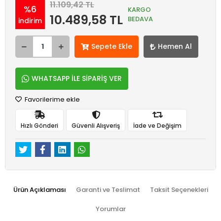
11.109,42 TL
%6
KARGO
10.489,58 TL
BEDAVA
indirim
Sepete Ekle
Hemen Al
WHATSAPP İLE SİPARİŞ VER
Favorilerime ekle
Hızlı Gönderi
Güvenli Alışveriş
İade ve Değişim
Ürün Açıklaması
Garanti ve Teslimat
Taksit Seçenekleri
Yorumlar