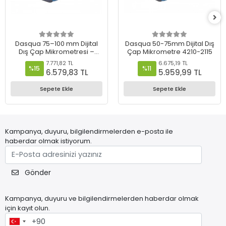
Dasqua 75–100 mm Dijital
Dasqua 50-75mm Dijital Dış
Dış Çap Mikrometresi –
Çap Mikrometre 4210-2115
4210-2120
7.771,82 TL
6.675,19 TL
%15
%11
6.579,83 TL
5.959,99 TL
Sepete Ekle
Sepete Ekle
Kampanya, duyuru, bilgilendirmelerden e-posta ile
haberdar olmak istiyorum.
Gönder
Kampanya, duyuru ve bilgilendirmelerden haberdar olmak
için kayıt olun.