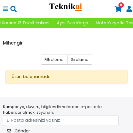
0
 Kartına 12 Taksit İmkanı
Aynı Gün Kargo
Moto Kurye İle Tes
Mihengir
Filtreleme
Sıralama
Ürün bulunamadı.
Kampanya, duyuru, bilgilendirmelerden e-posta ile
haberdar olmak istiyorum.
Gönder