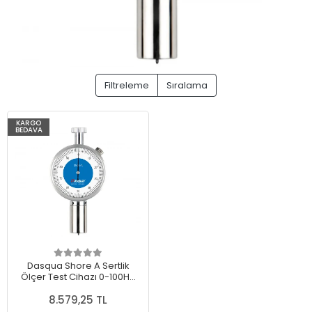
Filtreleme
Sıralama
KARGO
BEDAVA
Dasqua Shore A Sertlik
Ölçer Test Cihazı 0-100HA
Shoremetre Orta ve
Yumuşak Malzemeler İçin
8.579,25 TL