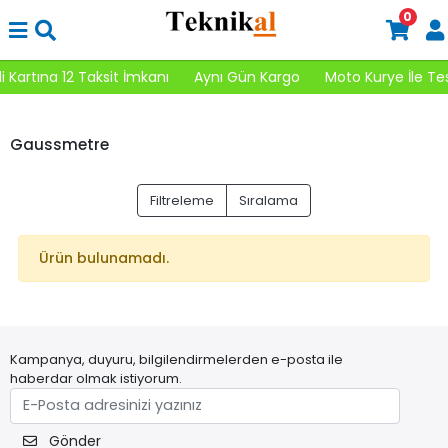
0
 Kartına 12 Taksit İmkanı
Aynı Gün Kargo
Moto Kurye İle Te
Gaussmetre
Filtreleme
Sıralama
Ürün bulunamadı.
Kampanya, duyuru, bilgilendirmelerden e-posta ile
haberdar olmak istiyorum.
Gönder