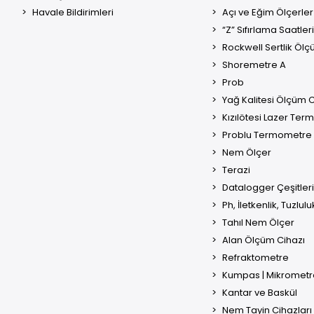
Havale Bildirimleri
Açı ve Eğim Ölçerler
“Z” Sıfırlama Saatleri
Rockwell Sertlik Ölç
Shoremetre A
Prob
Yağ Kalitesi Ölçüm C
Kızılötesi Lazer Te
Problu Termometre
Nem Ölçer
Terazi
Datalogger Çeşitleri
Ph, İletkenlik, Tuzlul
Tahıl Nem Ölçer
Alan Ölçüm Cihazı
Refraktometre
Kumpas | Mikrometr
Kantar ve Baskül
Nem Tayin Cihazları