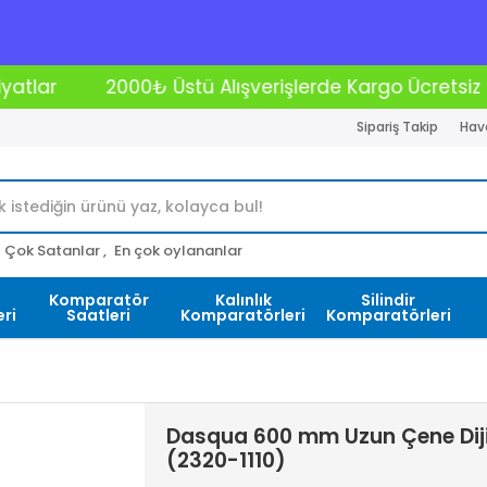
lışverişlerde Kargo Ücretsiz
Kredi Kartına 12 Ta
Sipariş Takip
Hava
Çok Satanlar ,
En çok oylananlar
Komparatör
Kalınlık
Silindir
ri
Saatleri
Komparatörleri
Komparatörleri
Dasqua 600 mm Uzun Çene Dijita
(2320-1110)