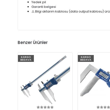
Yedek pil
Garanti belgesi
⚠️ Bilgi aktarım kablosu (data output kablosu) ürüne 
Benzer Ürünler
KARGO
KARGO
BEDAVA
BEDAVA