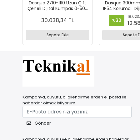
Dasqua 2710-1110 Uzun Çift
Dasqua 300mm
Çeneli Dijital Kumpas 0-500
IP54 Korumalı Di
mm
– 0.01 mm Has
18.023
2220-81
30.038,34 TL
%30
12.5
Sepete Ekle
Sepete E
Kampanya, duyuru, bilgilendirmelerden e-posta ile
haberdar olmak istiyorum.
Gönder
Kampanya, duyuru ve bilgilendirmelerden haberdar