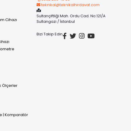
teknikal@teknikalhirdavat.com
Sultançiftliği Mah. Ordu Cad. No:121/A
üm Cihazı
Sultangazi / İstanbul
Bizi Takip Edin
ihazı
rmometre
uk Ölçerler
e | Komparatör