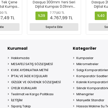
 Tek Çene
Dasqua 300mm Yeni Seri
Dasqua 2
jital Kumpas
Dijital Kumpas 0.01mm
Dijital
sasiyet -
Hassasiyet – 2000-2015
Hassasiy
,00 TL
7.771,82 TL
05
%39
%40
87,49 TL
4.767,99 TL
kle
Sepete Ekle
Se
Kurumsal
Kategoriler
Hakkımızda
Kumpaslar
MESAFELİ SATIŞ SÖZLEŞMESİ
Mikrometreler
KVKK AYDINLATMA METNİ
Salgı Komparatörler
İPTAL VE İADE KOŞULLARI
Komparatör Saatler
GİZLİLİK VE GÜVENLİK SÖZLEŞMESİ
Kalınlık Komparatörl
ÜYELİK KURALLARI
Silindir Komparatörl
Teslimat ve Kargo Politikası
Mihengirler
İLETİŞİM
Manyetik Standlar
Sipariş Takip
Hassas Makine Su Te