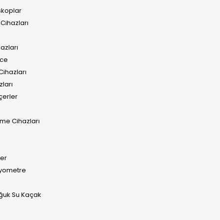
skoplar
Cihazları
azları
ece
ihazları
ları
çerler
me Cihazları
çer
iyometre
oğuk Su Kaçak