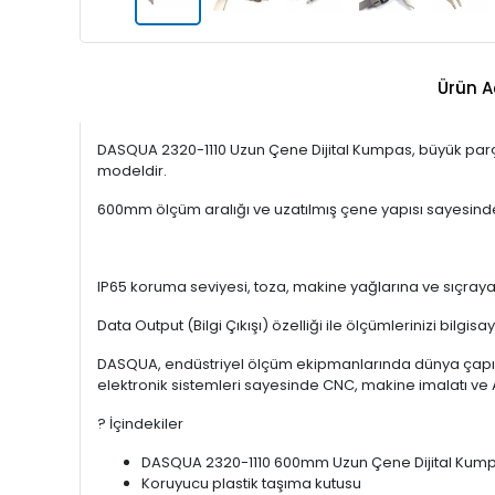
Ürün A
DASQUA 2320-1110 Uzun Çene Dijital Kumpas, büyük parçal
modeldir.
600mm ölçüm aralığı ve uzatılmış çene yapısı sayesinde ö
IP65 koruma seviyesi, toza, makine yağlarına ve sıçray
Data Output (Bilgi Çıkışı) özelliği ile ölçümlerinizi bilgis
DASQUA, endüstriyel ölçüm ekipmanlarında dünya çapında 
elektronik sistemleri sayesinde CNC, makine imalatı ve Ar
? İçindekiler
DASQUA 2320-1110 600mm Uzun Çene Dijital Kum
Koruyucu plastik taşıma kutusu