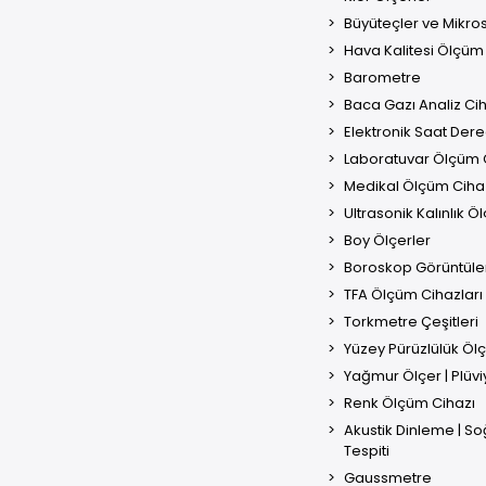
Büyüteçler ve Mikro
Hava Kalitesi Ölçüm 
Barometre
Baca Gazı Analiz Cih
Elektronik Saat Der
Laboratuvar Ölçüm C
Medikal Ölçüm Cihaz
Ultrasonik Kalınlık Öl
Boy Ölçerler
Boroskop Görüntüle
TFA Ölçüm Cihazları
Torkmetre Çeşitleri
Yüzey Pürüzlülük Öl
Yağmur Ölçer | Plüv
Renk Ölçüm Cihazı
Akustik Dinleme | S
Tespiti
Gaussmetre