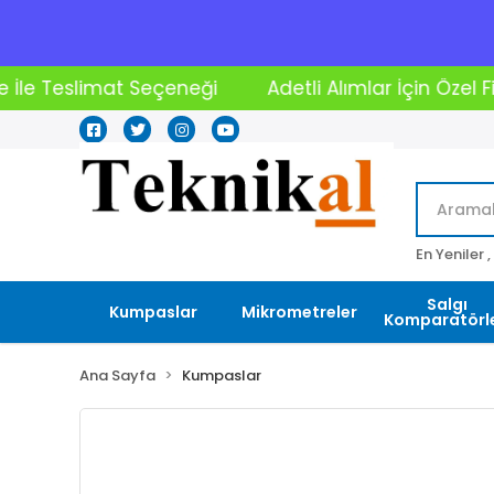
Adetli Alımlar İçin Özel Fiyatlar
2000₺ Üstü A
En Yeniler ,
Salgı
Kumpaslar
Mikrometreler
Komparatörle
Ana Sayfa
Kumpaslar