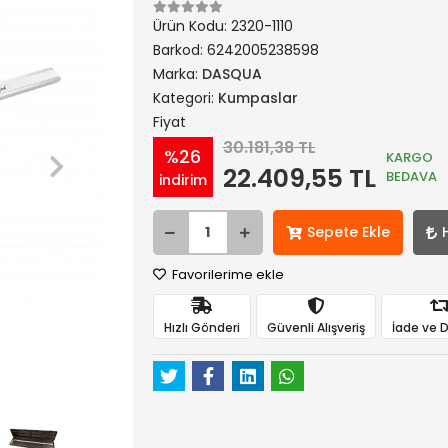
Ürün Kodu:
2320-1110
Barkod:
6242005238598
Marka:
DASQUA
Kategori:
Kumpaslar
Fiyat
30.181,38 TL
%26
KARGO
22.409,55 TL
BEDAVA
indirim
Sepete Ekle
Favorilerime ekle
Hızlı Gönderi
Güvenli Alışveriş
İade ve 