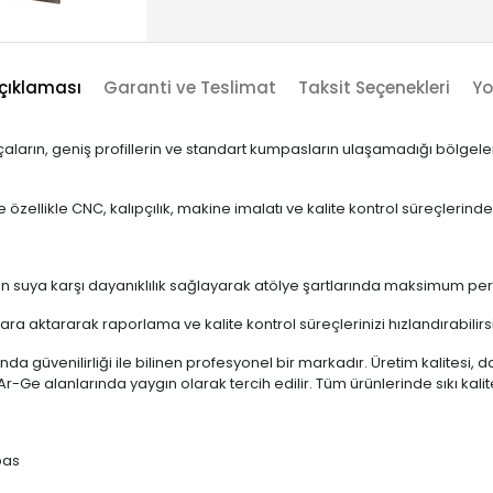
çıklaması
Garanti ve Teslimat
Taksit Seçenekleri
Yo
arın, geniş profillerin ve standart kumpasların ulaşamadığı bölgeler
zellikle CNC, kalıpçılık, makine imalatı ve kalite kontrol süreçlerind
an suya karşı dayanıklılık sağlayarak atölye şartlarında maksimum pe
ayara aktararak raporlama ve kalite kontrol süreçlerinizi hızlandırabilirsi
güvenilirliği ile bilinen profesyonel bir markadır. Üretim kalitesi, d
-Ge alanlarında yaygın olarak tercih edilir. Tüm ürünlerinde sıkı kalite
pas