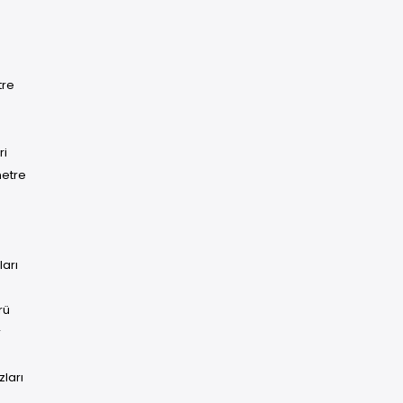
tre
ri
metre
ları
rü
r
ları