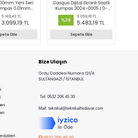
00mm Yeni Seri
Dasqua Dijital Ekranlı Saatli
Das
 Kumpas 0.01mm
Kumpas 3004-0005 | 0-
Vern
et – 2000-2010
150mm
5.149,43 TL
9.059,18 TL
%39
3.099,19 TL
5.483,19 TL
pete Ekle
Sepete Ekle
Bize Ulaşın
Ordu Caddesi Numara 121/A
SULTANGAZİ / İSTANBUL
i
i
Tel: 0532 206 45 30
eri
Mail:
teknikal@teknikalhirdavat.com
eri
razileri
0532 206 45 30