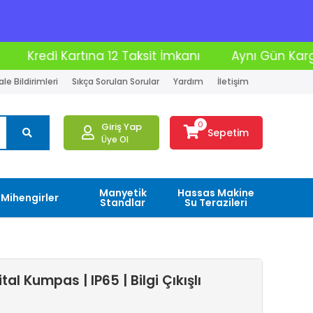
ksit İmkanı
Aynı Gün Kargo
Moto Kurye İle 
le Bildirimleri
Sıkça Sorulan Sorular
Yardım
İletişim
0
Giriş Yap
Sepetim
Üye Ol
Manyetik
Hassas Makine
Mihengirler
Standlar
Su Terazileri
l Kumpas | IP65 | Bilgi Çıkışlı