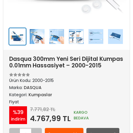
Dasqua 300mm Yeni Seri Dijital Kumpas
0.01mm Hassasiyet – 2000-2015
Ürün Kodu:
2000-2015
Marka:
DASQUA
Kategori:
Kumpaslar
Fiyat
7.771,82 TL
%39
KARGO
4.767,99 TL
BEDAVA
indirim