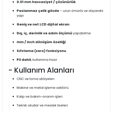
0.01 mm hassasiyet / çözünürlük
Paslanmaz çelik gövde
– uzun ömürlü ve dayanıklı
yapı
Geniş ve net LCD dijital ekran
Dış, iç, derinlik ve adım ölçümü
yapabilme
mm / inch dönüşüm özelliği
Sıfırlama (zero) fonksiyonu
Pil dahil
, kullanıma hazır
- Kullanım Alanları
CNC ve torna atölyeleri
Makine ve metal işleme sektörü
Kalıp ve bakım-onarım işleri
Teknik okullar ve meslek liseleri