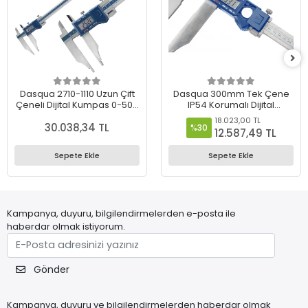
Dasqua 2710-1110 Uzun Çift
Dasqua 300mm Tek Çene
Çeneli Dijital Kumpas 0-500
IP54 Korumalı Dijital
mm
Kumpas – 0.01 mm
18.023,00 TL
30.038,34 TL
Hassasiyet - 2220-8105
%30
12.587,49 TL
Sepete Ekle
Sepete Ekle
Kampanya, duyuru, bilgilendirmelerden e-posta ile
haberdar olmak istiyorum.
Gönder
Kampanya, duyuru ve bilgilendirmelerden haberdar olmak