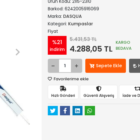
Ürün Kodu:
2115-2310
Barkod:
6242005916069
Marka:
DASQUA
Kategori:
Kumpaslar
Fiyat
5.431,53 TL
%21
KARGO
4.288,05 TL
BEDAVA
indirim
Sepete Ekle
Favorilerime ekle
Hızlı Gönderi
Güvenli Alışveriş
İade ve 