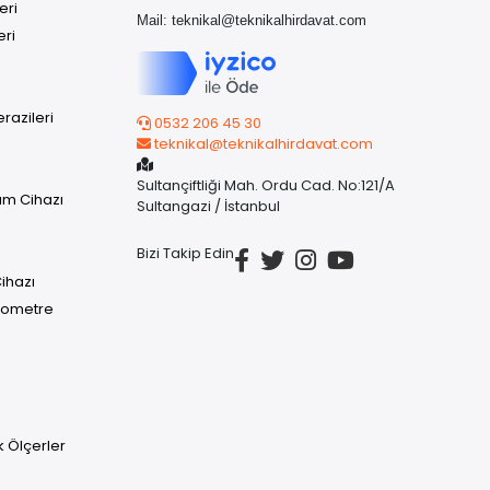
eri
Mail:
teknikal@teknikalhirdavat.com
eri
razileri
0532 206 45 30
teknikal@teknikalhirdavat.com
Sultançiftliği Mah. Ordu Cad. No:121/A
üm Cihazı
Sultangazi / İstanbul
Bizi Takip Edin
ihazı
rmometre
uk Ölçerler