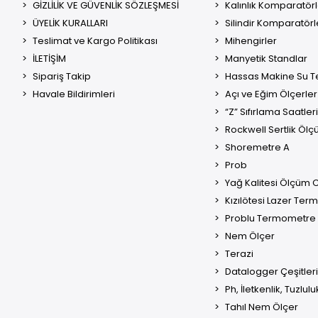
GİZLİLİK VE GÜVENLİK SÖZLEŞMESİ
Kalınlık Komparatörl
ÜYELİK KURALLARI
Silindir Komparatörl
Teslimat ve Kargo Politikası
Mihengirler
İLETİŞİM
Manyetik Standlar
Sipariş Takip
Hassas Makine Su Te
Havale Bildirimleri
Açı ve Eğim Ölçerler
“Z” Sıfırlama Saatleri
Rockwell Sertlik Ölç
Shoremetre A
Prob
Yağ Kalitesi Ölçüm C
Kızılötesi Lazer Te
Problu Termometre
Nem Ölçer
Terazi
Datalogger Çeşitleri
Ph, İletkenlik, Tuzlul
Tahıl Nem Ölçer