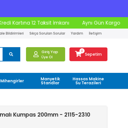
nı
Aynı Gün Kargo
Moto Kurye İle Teslimat
le Bildirimleri
Sıkça Sorulan Sorular
Yardım
İletişim
0
Giriş Yap
Sepetim
Üye Ol
Manyetik
Hassas Makine
Mihengirler
Standlar
Su Terazileri
umalı Kumpas 200mm - 2115-2310