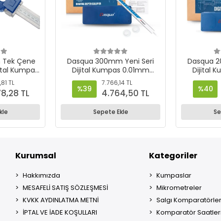
 Tek Çene
Dasqua 300mm Yeni Seri
Dasqua 2
jital Kumpas
Dijital Kumpas 0.01mm
Dijital
sasiyet -
Hassasiyet – 2000-2015
Hassasiy
,81 TL
7.766,14 TL
05
%39
%40
78,28 TL
4.764,50 TL
kle
Sepete Ekle
Se
Kurumsal
Kategoriler
Hakkımızda
Kumpaslar
MESAFELİ SATIŞ SÖZLEŞMESİ
Mikrometreler
KVKK AYDINLATMA METNİ
Salgı Komparatörler
İPTAL VE İADE KOŞULLARI
Komparatör Saatler