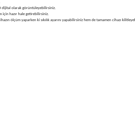
.
ijital olarak görüntüleyebilirsiniz.
için hazır hale getirebilirsiniz.
azın ölçüm yaparken ki sıkılık ayarını yapabilirsiniz hem de tamamen cihazı kilitleyebi