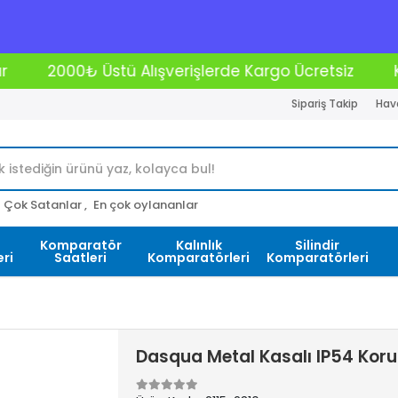
lerde Kargo Ücretsiz
Kredi Kartına 12 Taksit İmka
Sipariş Takip
Hava
Çok Satanlar ,
En çok oylananlar
Komparatör
Kalınlık
Silindir
ri
Saatleri
Komparatörleri
Komparatörleri
Dasqua Metal Kasalı IP54 Kor