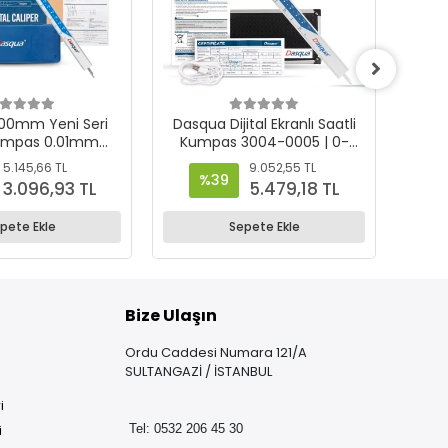
00mm Yeni Seri
Dasqua Dijital Ekranlı Saatli
Das
 Kumpas 0.01mm
Kumpas 3004-0005 | 0-
Vern
et – 2000-2010
150mm
5.145,66 TL
9.052,55 TL
%39
3.096,93 TL
5.479,18 TL
pete Ekle
Sepete Ekle
Bize Ulaşın
Ordu Caddesi Numara 121/A
SULTANGAZİ / İSTANBUL
i
i
Tel: 0532 206 45 30