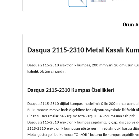
Ürün A
Dasqua 2115-2310 Metal Kasalı K
Dasqua 2115-2310 elektronik kumpas; 200 mm yani 20 cm uzunluğunda
kalınlık ölçüm cihazıdır.
Dasqua 2115-2310 Kumpas Özellikleri
Dasqua 2115-2310 dijital kumpas modelimiz 0 ile 200 mm arasında 
Bu kumpasın mm ve inch ölçebilme fonksiyonu sayesinde iki farklı ölç
Cihaz su sıçramalarına karşı ve toza karşı IP54 korumasına sahiptir.
Dasqua 2115-2310 elektronik kumpas çeşidimiz; iç çap, dış çap ve de
2115-2310 elektronik kumpasın göstergesinin etrafındaki kasası diğe
Metal göstergeli bu kumpası "On/Off" butonu ile kumpası açabilir vey