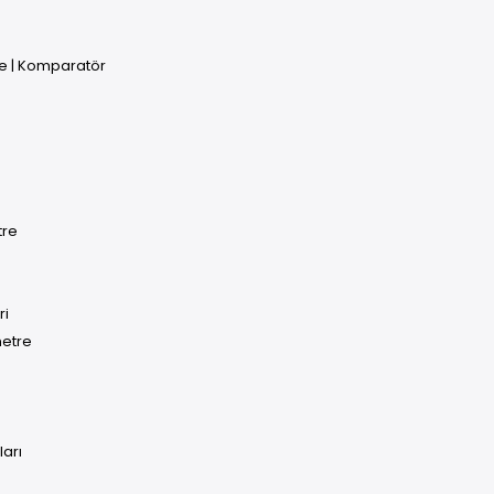
e | Komparatör
tre
ri
metre
ları