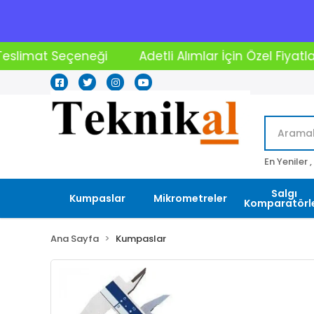
tli Alımlar İçin Özel Fiyatlar
2000₺ Üstü Alışveriş
En Yeniler ,
Salgı
Kumpaslar
Mikrometreler
Komparatörle
Ana Sayfa
Kumpaslar