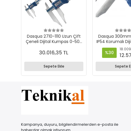
Dasqua 2710-1110 Uzun Çift
Dasqua 300mm
Çeneli Dijital Kumpas 0-500
IP54 Korumalı Di
mm
– 0.01 mm Has
18.009
2220-81
30.016,35 TL
%30
12.5
Sepete Ekle
Sepete E
Kampanya, duyuru, bilgilendirmelerden e-posta ile
haberdar olmak istiyorum.