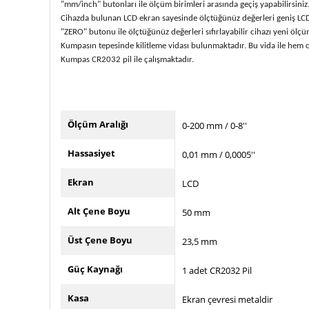
"mm/inch" butonları ile ölçüm birimleri arasında geçiş yapabilirsiniz
Cihazda bulunan LCD ekran sayesinde ölçtüğünüz değerleri geniş LCD d
"ZERO" butonu ile ölçtüğünüz değerleri sıfırlayabilir cihazı yeni ölçüm 
Kumpasın tepesinde kilitleme vidası bulunmaktadır. Bu vida ile hem cih
Kumpas CR2032 pil ile çalışmaktadır.
Ölçüm Aralığı
0-200 mm / 0-8''
Hassasiyet
0,01 mm / 0,0005''
Ekran
LCD
Alt Çene Boyu
50 mm
Üst Çene Boyu
23,5 mm
Güç Kaynağı
1 adet CR2032 Pil
Kasa
Ekran çevresi metaldir