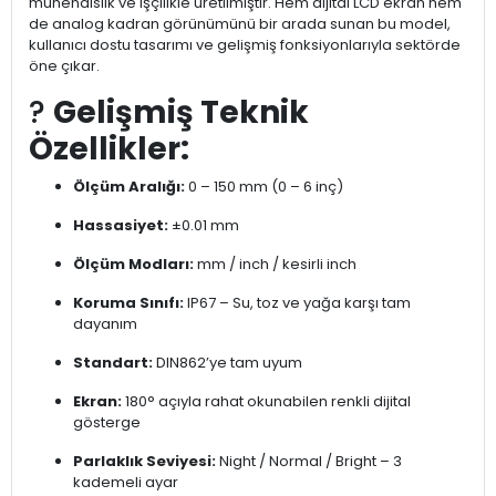
mühendislik ve işçilikle üretilmiştir. Hem dijital LCD ekran hem
de analog kadran görünümünü bir arada sunan bu model,
kullanıcı dostu tasarımı ve gelişmiş fonksiyonlarıyla sektörde
öne çıkar.
?
Gelişmiş Teknik
Özellikler:
Ölçüm Aralığı:
0 – 150 mm (0 – 6 inç)
Hassasiyet:
±0.01 mm
Ölçüm Modları:
mm / inch / kesirli inch
Koruma Sınıfı:
IP67 – Su, toz ve yağa karşı tam
dayanım
Standart:
DIN862’ye tam uyum
Ekran:
180° açıyla rahat okunabilen renkli dijital
gösterge
Parlaklık Seviyesi:
Night / Normal / Bright – 3
kademeli ayar