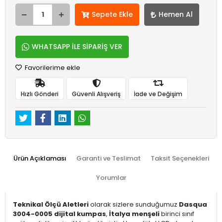
Sepete Ekle
Hemen Al
WHATSAPP İLE SİPARİŞ VER
Favorilerime ekle
Hızlı Gönderi
Güvenli Alışveriş
İade ve Değişim
Ürün Açıklaması
Garanti ve Teslimat
Taksit Seçenekleri
Yorumlar
Teknikal Ölçü Aletleri
olarak sizlere sunduğumuz
Dasqua
3004-0005 dijital kumpas
,
İtalya menşeli
birinci sınıf