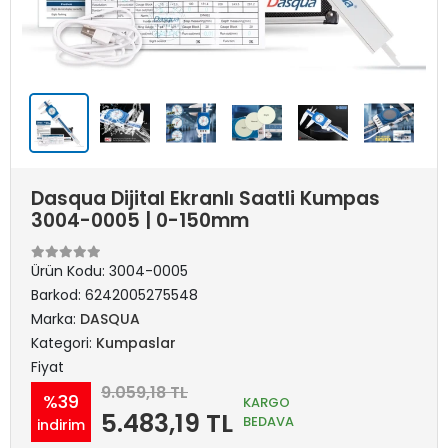
Dasqua Dijital Ekranlı Saatli Kumpas
3004-0005 | 0-150mm
Ürün Kodu:
3004-0005
Barkod:
6242005275548
Marka:
DASQUA
Kategori:
Kumpaslar
Fiyat
9.059,18 TL
%39
KARGO
5.483,19 TL
BEDAVA
indirim