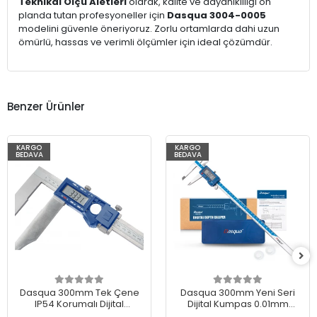
Teknikal Ölçü Aletleri
olarak, kalite ve dayanıklılığı ön
planda tutan profesyoneller için
Dasqua 3004-0005
modelini güvenle öneriyoruz. Zorlu ortamlarda dahi uzun
ömürlü, hassas ve verimli ölçümler için ideal çözümdür.
Benzer Ürünler
KARGO
KARGO
BEDAVA
BEDAVA
Dasqua 300mm Tek Çene
Dasqua 300mm Yeni Seri
IP54 Korumalı Dijital
Dijital Kumpas 0.01mm
Kumpas – 0.01 mm
Hassasiyet – 2000-2015