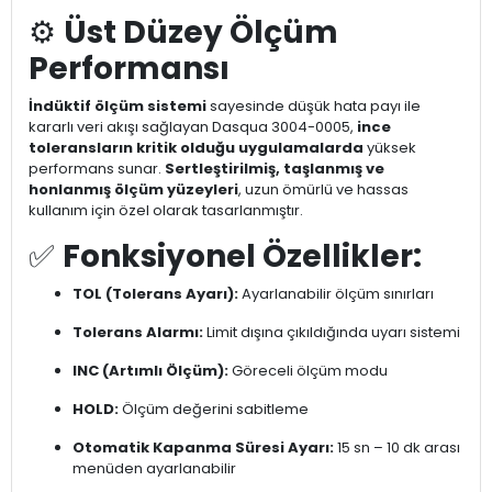
⚙️
Üst Düzey Ölçüm
Performansı
İndüktif ölçüm sistemi
sayesinde düşük hata payı ile
kararlı veri akışı sağlayan Dasqua 3004-0005,
ince
toleransların kritik olduğu uygulamalarda
yüksek
performans sunar.
Sertleştirilmiş, taşlanmış ve
honlanmış ölçüm yüzeyleri
, uzun ömürlü ve hassas
kullanım için özel olarak tasarlanmıştır.
✅
Fonksiyonel Özellikler:
TOL (Tolerans Ayarı):
Ayarlanabilir ölçüm sınırları
Tolerans Alarmı:
Limit dışına çıkıldığında uyarı sistemi
INC (Artımlı Ölçüm):
Göreceli ölçüm modu
HOLD:
Ölçüm değerini sabitleme
Otomatik Kapanma Süresi Ayarı:
15 sn – 10 dk arası
menüden ayarlanabilir