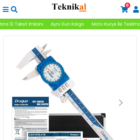
0
 12 Taksit İmkanı
Aynı Gün Kargo
Moto Kurye İle Teslimat 