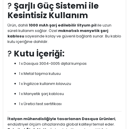
?
Şarjlı Güç Sistemi ile
Kesintisiz Kullanım
Ürün, dahili
1000 mAh şarj edilebilir lityum pil
ile uzun
süreli kullanım sağlar. Özel
mıknatıslı manyetik şarj
kablosu
sayesinde kolay ve güvenli bağlantı sunar. Bu kablo
kutu içeriğine dahildir.
?
Kutu İçeriği:
1 x Dasqua 3004-0005 dijital kumpas
1 x Metal taşıma kutusu
1 x İngilizce kullanım kılavuzu
1 x Manyetik şarj kablosu
1 x Üretici test sertifikası
İtalyan mühendisliğiyle tasarlanan Dasqua ürünleri
,
endüstriyel ölçüm cihazlarında global kaliteyi temsil eder.