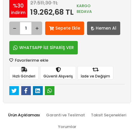
27.511,30 TL
%30
KARGO
19.262,68 TL
BEDAVA
indirim
Sepete Ekle
Hemen Al
WHATSAPP İLE SİPARİŞ VER
Favorilerime ekle
Hızlı Gönderi
Güvenli Alışveriş
İade ve Değişim
Ürün Açıklaması
Garanti ve Teslimat
Taksit Seçenekleri
Yorumlar