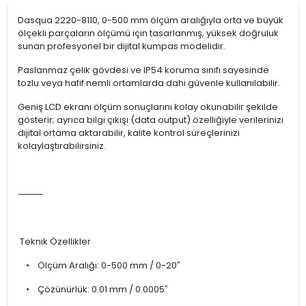
Dasqua 2220-8110, 0-500 mm ölçüm aralığıyla orta ve büyük
ölçekli parçaların ölçümü için tasarlanmış, yüksek doğruluk
sunan profesyonel bir dijital kumpas modelidir.
Paslanmaz çelik gövdesi ve IP54 koruma sınıfı sayesinde
tozlu veya hafif nemli ortamlarda dahi güvenle kullanılabilir.
Geniş LCD ekranı ölçüm sonuçlarını kolay okunabilir şekilde
gösterir; ayrıca bilgi çıkışı (data output) özelliğiyle verilerinizi
dijital ortama aktarabilir, kalite kontrol süreçlerinizi
kolaylaştırabilirsiniz.
⸻
Teknik Özellikler
• Ölçüm Aralığı: 0-500 mm / 0-20″
• Çözünürlük: 0.01 mm / 0.0005″