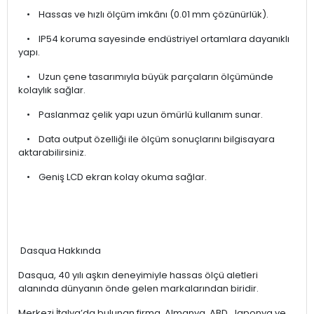
• Hassas ve hızlı ölçüm imkânı (0.01 mm çözünürlük).
• IP54 koruma sayesinde endüstriyel ortamlara dayanıklı
yapı.
• Uzun çene tasarımıyla büyük parçaların ölçümünde
kolaylık sağlar.
• Paslanmaz çelik yapı uzun ömürlü kullanım sunar.
• Data output özelliği ile ölçüm sonuçlarını bilgisayara
aktarabilirsiniz.
• Geniş LCD ekran kolay okuma sağlar.
Dasqua Hakkında
Dasqua, 40 yılı aşkın deneyimiyle hassas ölçü aletleri
alanında dünyanın önde gelen markalarından biridir.
Merkezi İtalya’da bulunan firma, Almanya, ABD, Japonya ve