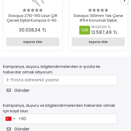
Dasqua 2710-1110 Uzun Çift
Dasqua 300mm Tek Çene
Çeneli Dijital Kumpas 0-500
IP54 Korumalı Dijital
mm
Kumpas – 0.01 mm
18.023,00 TL
30.038,34 TL
Hassasiyet - 2220-8105
%30
12.587,49 TL
Sepete Ekle
Sepete Ekle
Kampanya, duyuru, bilgilendirmelerden e-posta ile
haberdar olmak istiyorum.
Gönder
Kampanya, duyuru ve bilgilendirmelerden haberdar olmak
için kayıt olun.
Gönder