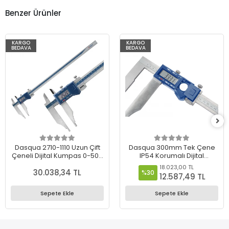
Benzer Ürünler
KARGO
KARGO
BEDAVA
BEDAVA
Dasqua 2710-1110 Uzun Çift
Dasqua 300mm Tek Çene
Çeneli Dijital Kumpas 0-500
IP54 Korumalı Dijital
mm
Kumpas – 0.01 mm
18.023,00 TL
30.038,34 TL
Hassasiyet - 2220-8105
%30
12.587,49 TL
Sepete Ekle
Sepete Ekle