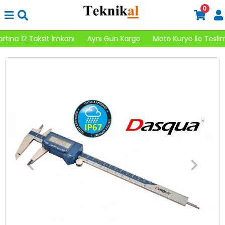
0
ına 12 Taksit İmkanı
Aynı Gün Kargo
Moto Kurye İle Teslima