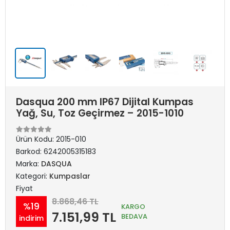
Dasqua 200 mm IP67 Dijital Kumpas
Yağ, Su, Toz Geçirmez – 2015-1010
Ürün Kodu:
2015-010
Barkod:
6242005315183
Marka:
DASQUA
Kategori:
Kumpaslar
Fiyat
8.868,46 TL
%19
KARGO
7.151,99 TL
BEDAVA
indirim