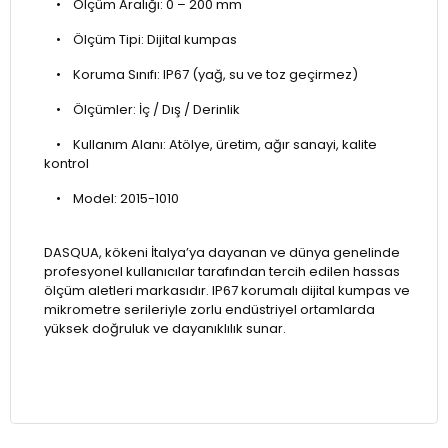
• Ölçüm Aralığı: 0 – 200 mm
• Ölçüm Tipi: Dijital kumpas
• Koruma Sınıfı: IP67 (yağ, su ve toz geçirmez)
• Ölçümler: İç / Dış / Derinlik
• Kullanım Alanı: Atölye, üretim, ağır sanayi, kalite
kontrol
• Model: 2015-1010
DASQUA, kökeni İtalya’ya dayanan ve dünya genelinde
profesyonel kullanıcılar tarafından tercih edilen hassas
ölçüm aletleri markasıdır. IP67 korumalı dijital kumpas ve
mikrometre serileriyle zorlu endüstriyel ortamlarda
yüksek doğruluk ve dayanıklılık sunar.