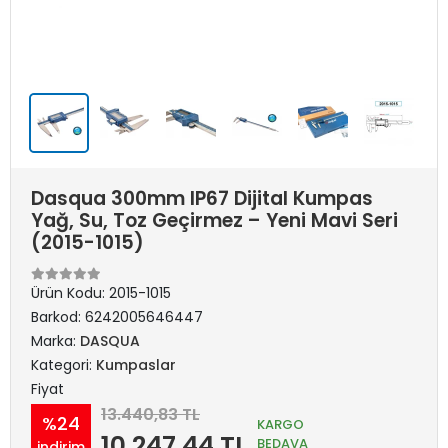
Dasqua 300mm IP67 Dijital Kumpas
Yağ, Su, Toz Geçirmez – Yeni Mavi Seri
(2015-1015)
Ürün Kodu:
2015-1015
Barkod:
6242005646447
Marka:
DASQUA
Kategori:
Kumpaslar
Fiyat
13.440,83 TL
%24
KARGO
10.247,44 TL
BEDAVA
indirim