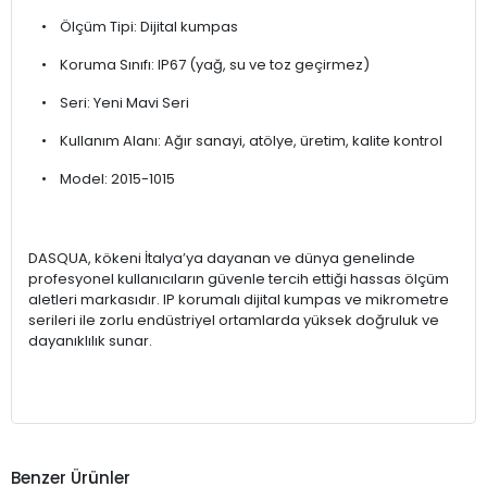
• Ölçüm Tipi: Dijital kumpas
• Koruma Sınıfı: IP67 (yağ, su ve toz geçirmez)
• Seri: Yeni Mavi Seri
• Kullanım Alanı: Ağır sanayi, atölye, üretim, kalite kontrol
• Model: 2015-1015
DASQUA, kökeni İtalya’ya dayanan ve dünya genelinde
profesyonel kullanıcıların güvenle tercih ettiği hassas ölçüm
aletleri markasıdır. IP korumalı dijital kumpas ve mikrometre
serileri ile zorlu endüstriyel ortamlarda yüksek doğruluk ve
dayanıklılık sunar.
Benzer Ürünler