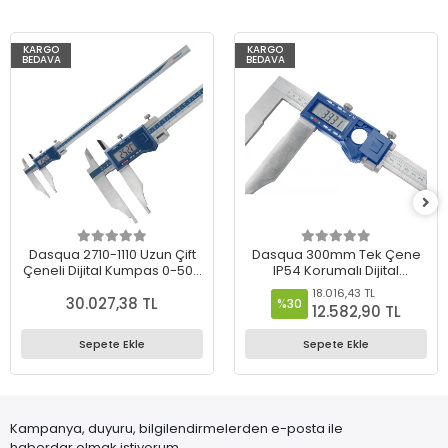
KARGO
KARGO
BEDAVA
BEDAVA
Dasqua 2710-1110 Uzun Çift
Dasqua 300mm Tek Çene
Çeneli Dijital Kumpas 0-500
IP54 Korumalı Dijital
mm
Kumpas – 0.01 mm
18.016,43 TL
30.027,38 TL
Hassasiyet - 2220-8105
%30
12.582,90 TL
Sepete Ekle
Sepete Ekle
Kampanya, duyuru, bilgilendirmelerden e-posta ile
haberdar olmak istiyorum.