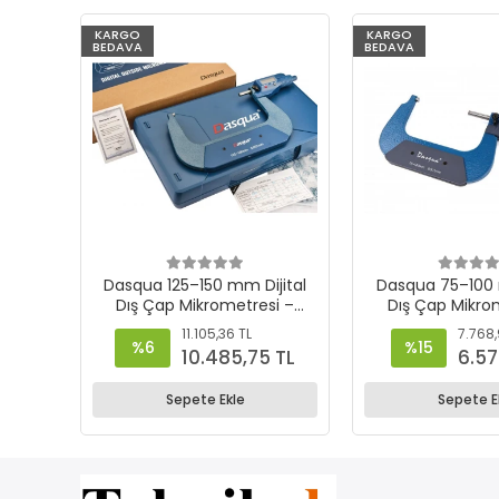
KARGO
KARGO
BEDAVA
BEDAVA
Dasqua 125–150 mm Dijital
Dasqua 75–100 mm Dijital
Dış Çap Mikrometresi –
Dış Çap Mikro
4210-2130
4210-21
11.105,36 TL
7.768,
%6
%15
10.485,75 TL
6.57
Sepete Ekle
Sepete E