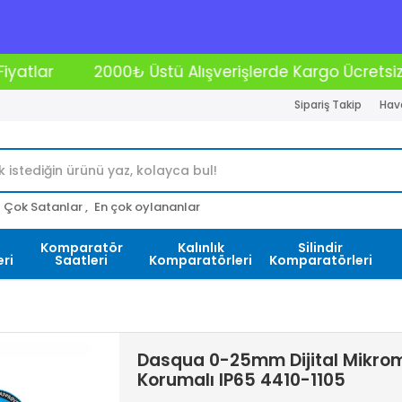
 Alışverişlerde Kargo Ücretsiz
Kredi Kartına 12 T
Sipariş Takip
Hava
Çok Satanlar ,
En çok oylananlar
Komparatör
Kalınlık
Silindir
ri
Saatleri
Komparatörleri
Komparatörleri
Dasqua 0-25mm Dijital Mikrom
Korumalı IP65 4410-1105