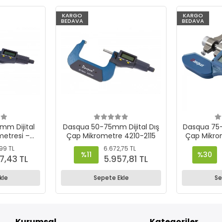
KARGO
KARGO
BEDAVA
BEDAVA
Dasqua 50-75mm Dijital Dış
Dasqua 75-
metresi –
Çap Mikrometre 4210-2115
Çap Mikro
20
99 TL
6.672,75 TL
%11
%30
7,43 TL
5.957,81 TL
kle
Sepete Ekle
Se
Kurumsal
Kategoriler