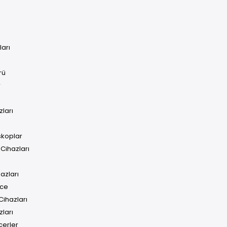
ları
rü
r
ları
skoplar
Cihazları
azları
ece
ihazları
ları
çerler