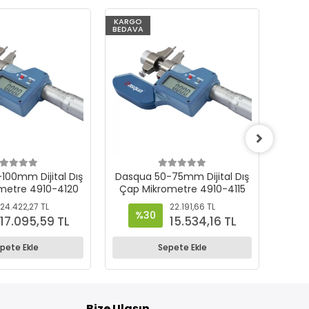
KARGO
KARG
BEDAVA
BEDAV
100mm Dijital Dış
Dasqua 50-75mm Dijital Dış
Dasq
metre 4910-4120
Çap Mikrometre 4910-4115
Çap 
24.422,27 TL
22.191,66 TL
%30
%
17.095,59 TL
15.534,16 TL
pete Ekle
Sepete Ekle
Bize Ulaşın