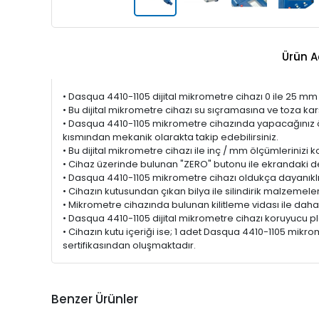
Ürün A
• Dasqua 4410-1105 dijital mikrometre cihazı 0 ile 25 
• Bu dijital mikrometre cihazı su sıçramasına ve toza karş
• Dasqua 4410-1105 mikrometre cihazında yapacağınız ölç
kısmından mekanik olarakta takip edebilirsiniz.
• Bu dijital mikrometre cihazı ile inç / mm ölçümlerinizi ko
• Cihaz üzerinde bulunan "ZERO" butonu ile ekrandaki değe
• Dasqua 4410-1105 mikrometre cihazı oldukça dayanıklı 
• Cihazın kutusundan çıkan bilya ile silindirik malzemel
• Mikrometre cihazında bulunan kilitleme vidası ile daha
• Dasqua 4410-1105 dijital mikrometre cihazı koruyucu pla
• Cihazın kutu içeriği ise; 1 adet Dasqua 4410-1105 mikrom
sertifikasından oluşmaktadır.
Benzer Ürünler