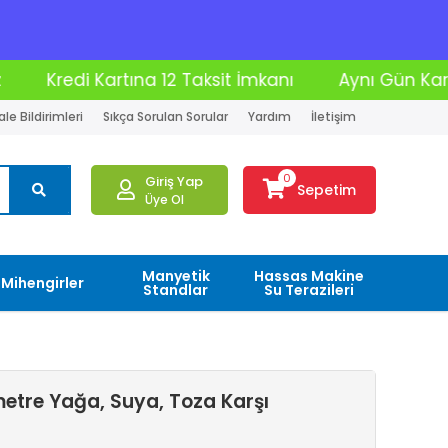
aksit İmkanı
Aynı Gün Kargo
Moto Kurye İle
le Bildirimleri
Sıkça Sorulan Sorular
Yardım
İletişim
0
Giriş Yap
Sepetim
Üye Ol
Manyetik
Hassas Makine
Mihengirler
Standlar
Su Terazileri
etre Yağa, Suya, Toza Karşı