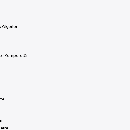
uk Ölçerler
e | Komparatör
tre
ri
metre