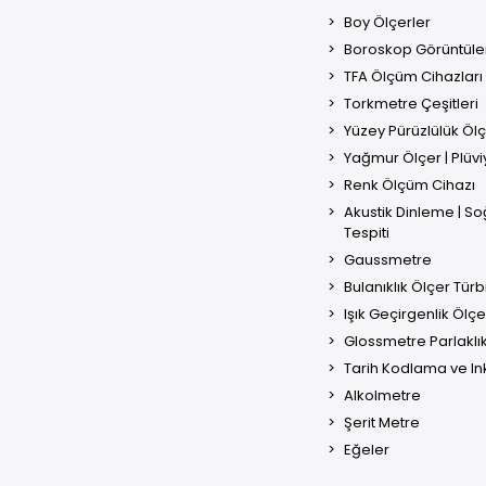
Boy Ölçerler
Boroskop Görüntüle
TFA Ölçüm Cihazları
Torkmetre Çeşitleri
Yüzey Pürüzlülük Öl
Yağmur Ölçer | Plüv
Renk Ölçüm Cihazı
Akustik Dinleme | S
Tespiti
Gaussmetre
Bulanıklık Ölçer Tür
Işık Geçirgenlik Ölçe
Glossmetre Parlaklı
Tarih Kodlama ve Ink
Alkolmetre
Şerit Metre
Eğeler