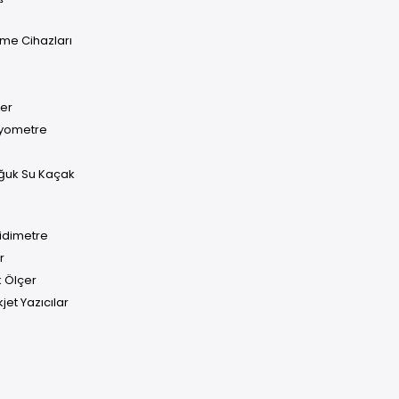
me Cihazları
çer
iyometre
oğuk Su Kaçak
bidimetre
r
k Ölçer
jet Yazıcılar