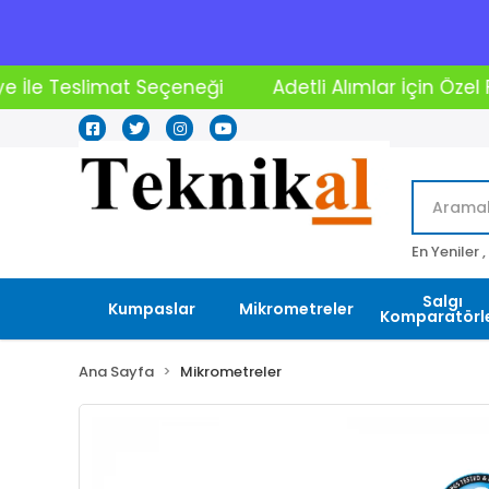
i
Adetli Alımlar İçin Özel Fiyatlar
2000₺ Üstü
En Yeniler ,
Salgı
Kumpaslar
Mikrometreler
Komparatörle
Ana Sayfa
Mikrometreler