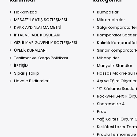
Hakkımızda
Kumpaslar
MESAFELİ SATIŞ SÖZLEŞMESİ
Mikrometreler
KVKK AYDINLATMA METNİ
Salgı Komparatörler
İPTAL VE İADE KOŞULLARI
Komparatör Saatler
GİZLİLİK VE GÜVENLİK SÖZLEŞMESİ
Kalınlık Komparatörl
ÜYELİK KURALLARI
Silindir Komparatörl
Teslimat ve Kargo Politikası
Mihengirler
İLETİŞİM
Manyetik Standlar
Sipariş Takip
Hassas Makine Su Te
Havale Bildirimleri
Açı ve Eğim Ölçerler
“Z” Sıfırlama Saatleri
Rockwell Sertlik Ölç
Shoremetre A
Prob
Yağ Kalitesi Ölçüm C
Kızılötesi Lazer Te
Problu Termometre