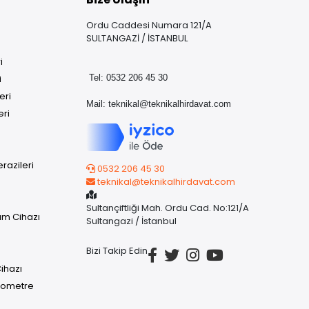
Ordu Caddesi Numara 121/A
SULTANGAZİ / İSTANBUL
i
i
Tel: 0532 206 45 30
eri
Mail:
teknikal@teknikalhirdavat.com
eri
razileri
0532 206 45 30
teknikal@teknikalhirdavat.com
Sultançiftliği Mah. Ordu Cad. No:121/A
üm Cihazı
Sultangazi / İstanbul
Bizi Takip Edin
ihazı
rmometre