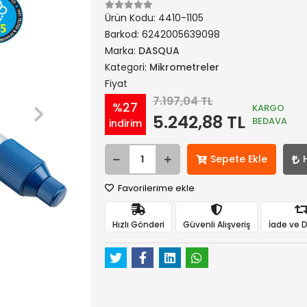
Ürün Kodu:
4410-1105
Barkod:
6242005639098
Marka:
DASQUA
Kategori:
Mikrometreler
Fiyat
7.197,04 TL
%27
KARGO
5.242,88 TL
BEDAVA
indirim
Sepete Ekle
Favorilerime ekle
Hızlı Gönderi
Güvenli Alışveriş
İade ve 