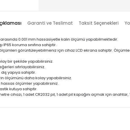
çıklaması
Garanti ve Teslimat
Taksit Seçenekleri
Yo
mm arasında 0.001 mm hassasiyetle kalın ölçümü yapabilmektedir.
ı IP65 koruma sınıfına sahiptir.
ümleri görüntüleyebilmeniz için cihaz LCD ekrana sahiptir. Ölçümlerin
lay bir şekilde yapabilirsiniz.
rleri sıfırlayabilirsiniz.
dış yapıya sahiptir.
erin ölçümünü daha kolay yapabilirsiniz.
 hassas ölçümler yapabilirsiniz.
stik kutuya sahiptir.
etre cihazı, 1 adet CR2032 pil, 1 adet pil kapağını açmak için anahtar, 1