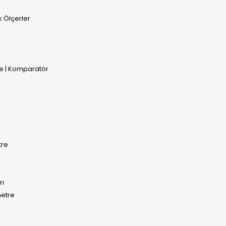
uk Ölçerler
e | Komparatör
tre
ri
metre