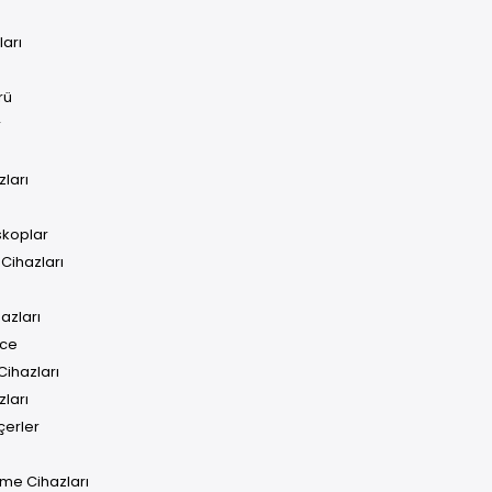
ları
rü
r
ları
skoplar
Cihazları
azları
ece
ihazları
ları
çerler
me Cihazları