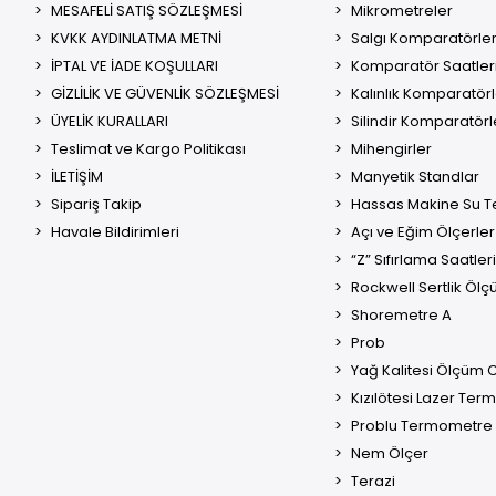
MESAFELİ SATIŞ SÖZLEŞMESİ
Mikrometreler
KVKK AYDINLATMA METNİ
Salgı Komparatörler
İPTAL VE İADE KOŞULLARI
Komparatör Saatler
GİZLİLİK VE GÜVENLİK SÖZLEŞMESİ
Kalınlık Komparatörl
ÜYELİK KURALLARI
Silindir Komparatörl
Teslimat ve Kargo Politikası
Mihengirler
İLETİŞİM
Manyetik Standlar
Sipariş Takip
Hassas Makine Su Te
Havale Bildirimleri
Açı ve Eğim Ölçerler
“Z” Sıfırlama Saatleri
Rockwell Sertlik Ölç
Shoremetre A
Prob
Yağ Kalitesi Ölçüm C
Kızılötesi Lazer Te
Problu Termometre
Nem Ölçer
Terazi