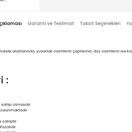
çıklaması
Garanti ve Teslimat
Taksit Seçenekleri
Yo
ik alanlarında, yuvarlak cisimlerin çaplarının, düz cisimlerin ise kalın
i :
 sahip olmasıdır.
 bulunmaktadır.
sahiptir.
azalıdır.