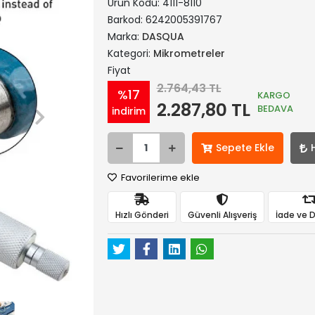
Ürün Kodu:
4111-8110
Barkod:
6242005391767
Marka:
DASQUA
Kategori:
Mikrometreler
Fiyat
2.764,43 TL
%17
KARGO
2.287,80 TL
BEDAVA
indirim
Sepete Ekle
Favorilerime ekle
Hızlı Gönderi
Güvenli Alışveriş
İade ve 