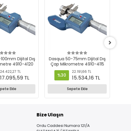
100mm Dijital Dış
Dasqua 50-75mm Dijital Dış
Dasq
metre 4910-4120
Çap Mikrometre 4910-4115
Çap 
24.422,27 TL
22.191,66 TL
%30
%
17.095,59 TL
15.534,16 TL
pete Ekle
Sepete Ekle
Bize Ulaşın
Ordu Caddesi Numara 121/A