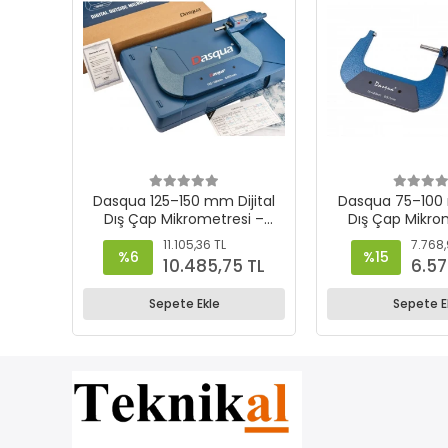
Dasqua 125–150 mm Dijital
Dasqua 75–100 mm Dijital
Dış Çap Mikrometresi –
Dış Çap Mikro
4210-2130
4210-21
11.105,36 TL
7.768,
%6
%15
10.485,75 TL
6.57
Sepete Ekle
Sepete E