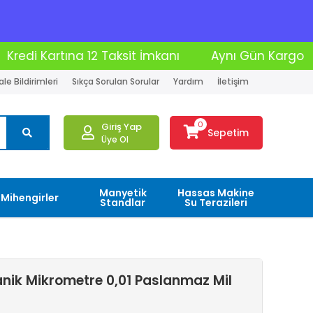
İmkanı
Aynı Gün Kargo
Moto Kurye İle Tesl
le Bildirimleri
Sıkça Sorulan Sorular
Yardım
İletişim
0
Giriş Yap
Sepetim
Üye Ol
Manyetik
Hassas Makine
Mihengirler
Standlar
Su Terazileri
nik Mikrometre 0,01 Paslanmaz Mil