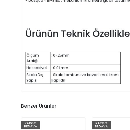
- Dasqua 4111-8110A mekanik mikrometre şık bir tasarıma
Ürünün Teknik Özellikle
Ölçüm
: 0-25mm
Aralığı
Hassasiyet
: 0.01 mm
Skala Dış
: Skala tamburu ve kovanı mat krom
Yapısı
kaplıdır
Benzer Ürünler
KARGO
KARGO
BEDAVA
BEDAVA