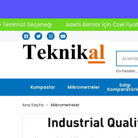
Adetli Alımlar İçin Özel Fiyatlar
2000₺ Üstü Alışv
En Yeniler ,
Salgı
Kumpaslar
Mikrometreler
Komparatörle
Ana Sayfa
Mikrometreler