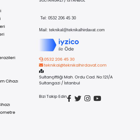
SULTANGAZİ / İSTANBUL
i
i
Tel: 0532 206 45 30
eri
Mail:
teknikal@teknikalhirdavat.com
eri
razileri
0532 206 45 30
teknikal@teknikalhirdavat.com
Sultançiftliği Mah. Ordu Cad. No:121/A
üm Cihazı
Sultangazi / İstanbul
Bizi Takip Edin
ihazı
rmometre