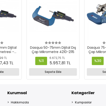
Dasqua 50-75mm Dijital Dış
Dasqua 75-
metresi –
Çap Mikrometre 4210-2115
Çap Mikro
20
99 TL
6.672,75 TL
%11
%30
7,43 TL
5.957,81 TL
kle
Sepete Ekle
Se
Kurumsal
Kategoriler
Hakkımızda
Kumpaslar