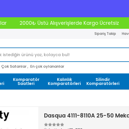
erişlerde Kargo Ücretsiz
Kredi Kartına 12 Taksit 
Sipariş Takip
Hava
Çok Satanlar ,
En çok oylananlar
Komparatör
Kalınlık
Silindir
ri
Saatleri
Komparatörleri
Komparatörleri
Dasqua 4111-8110A 25-50 Meka