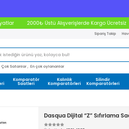
lışverişlerde Kargo Ücretsiz
Kredi Kartına 12 Ta
Sipariş Takip
Hava
Çok Satanlar ,
En çok oylananlar
Komparatör
Kalınlık
Silindir
ri
Saatleri
Komparatörleri
Komparatörleri
Dasqua Dijital “Z” Sıfırlama S