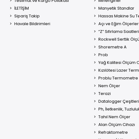
Teslimat ve Kargo Politikası
Mihengirler
İLETİŞİM
Manyetik Standlar
Sipariş Takip
Hassas Makine Su Te
Havale Bildirimleri
Açı ve Eğim Ölçerler
“Z” Sıfırlama Saatleri
Rockwell Sertlik Ölç
Shoremetre A
Prob
Yağ Kalitesi Ölçüm C
Kızılötesi Lazer Te
Problu Termometre
Nem Ölçer
Terazi
Datalogger Çeşitleri
Ph, İletkenlik, Tuzlul
Tahıl Nem Ölçer
Alan Ölçüm Cihazı
Refraktometre