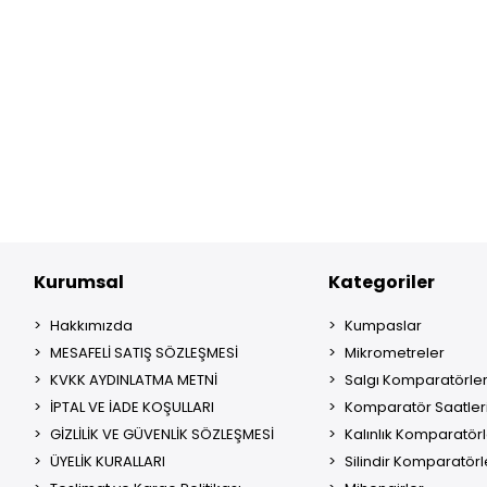
Kurumsal
Kategoriler
Hakkımızda
Kumpaslar
MESAFELİ SATIŞ SÖZLEŞMESİ
Mikrometreler
KVKK AYDINLATMA METNİ
Salgı Komparatörler
İPTAL VE İADE KOŞULLARI
Komparatör Saatler
GİZLİLİK VE GÜVENLİK SÖZLEŞMESİ
Kalınlık Komparatörl
ÜYELİK KURALLARI
Silindir Komparatörl