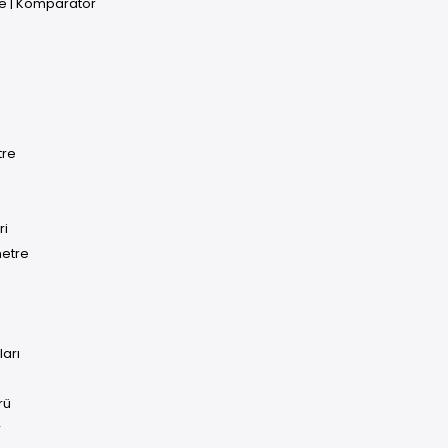
e | Komparatör
tre
ri
metre
ları
rü
r