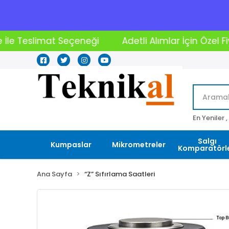
Adetli Alımlar İçin Özel Fiyatlar
2000₺ Üstü A
En Yeniler ,
Salgı
Kumpaslar
Mikrometreler
Komparatörle
Ana Sayfa
“Z” Sıfırlama Saatleri