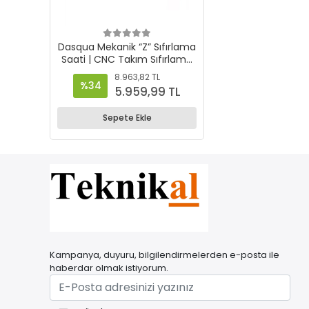
Dasqua Mekanik “Z” Sıfırlama
Saati | CNC Takım Sıfırlama
50mm 0,01 1122-9001
8.963,82 TL
%34
5.959,99 TL
Sepete Ekle
Kampanya, duyuru, bilgilendirmelerden e-posta ile
haberdar olmak istiyorum.