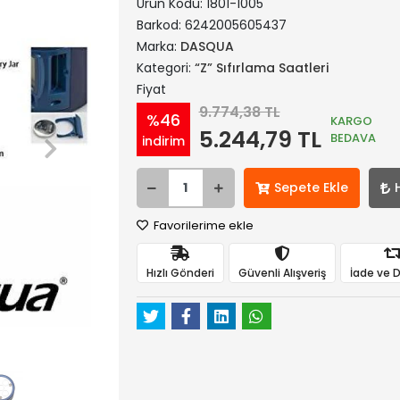
Ürün Kodu:
1801-1005
Barkod:
6242005605437
Marka:
DASQUA
Kategori:
“Z” Sıfırlama Saatleri
Fiyat
9.774,38 TL
%46
KARGO
5.244,79 TL
BEDAVA
indirim
Sepete Ekle
Favorilerime ekle
Hızlı Gönderi
Güvenli Alışveriş
İade ve 