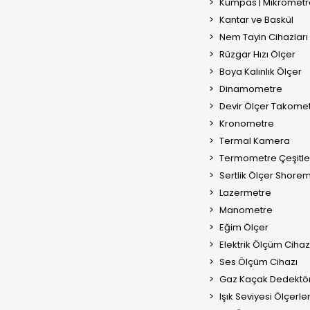
Kumpas | Mikrometr
Kantar ve Baskül
Nem Tayin Cihazları
Rüzgar Hızı Ölçer
Boya Kalınlık Ölçer
Dinamometre
Devir Ölçer Takome
Kronometre
Termal Kamera
Termometre Çeşitle
Sertlik Ölçer Shore
Lazermetre
Manometre
Eğim Ölçer
Elektrik Ölçüm Cihaz
Ses Ölçüm Cihazı
Gaz Kaçak Dedektö
Işık Seviyesi Ölçerle