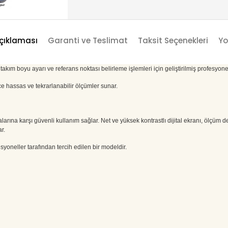
çıklaması
Garanti ve Teslimat
Taksit Seçenekleri
Yo
ım boyu ayarı ve referans noktası belirleme işlemleri için geliştirilmiş profesyonel
 hassas ve tekrarlanabilir ölçümler sunar.
larına karşı güvenli kullanım sağlar. Net ve yüksek kontrastlı dijital ekranı, ölçüm 
r.
oneller tarafından tercih edilen bir modeldir.