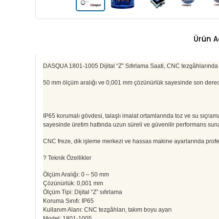
Ürün A
DASQUA 1801-1005 Dijital “Z” Sıfırlama Saati, CNC tezgâhlarında tak
50 mm ölçüm aralığı ve 0,001 mm çözünürlük sayesinde son derece
IP65 korumalı gövdesi, talaşlı imalat ortamlarında toz ve su sıçrama
sayesinde üretim hattında uzun süreli ve güvenilir performans suna
CNC freze, dik işleme merkezi ve hassas makine ayarlarında profesy
? Teknik Özellikler
Ölçüm Aralığı: 0 – 50 mm
Çözünürlük: 0,001 mm
Ölçüm Tipi: Dijital “Z” sıfırlama
Koruma Sınıfı: IP65
Kullanım Alanı: CNC tezgâhları, takım boyu ayarı
Model: 1801-1005