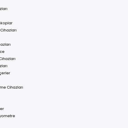
ları
skoplar
Cihazları
azları
ece
ihazları
ları
çerler
me Cihazları
çer
iyometre