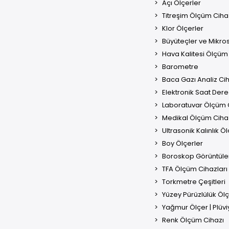
Açı Ölçerler
Titreşim Ölçüm Cihaz
Klor Ölçerler
Büyüteçler ve Mikro
Hava Kalitesi Ölçüm 
Barometre
Baca Gazı Analiz Cih
Elektronik Saat Der
Laboratuvar Ölçüm C
Medikal Ölçüm Cihaz
Ultrasonik Kalınlık Öl
Boy Ölçerler
Boroskop Görüntüle
TFA Ölçüm Cihazları
Torkmetre Çeşitleri
Yüzey Pürüzlülük Öl
Yağmur Ölçer | Plüv
Renk Ölçüm Cihazı