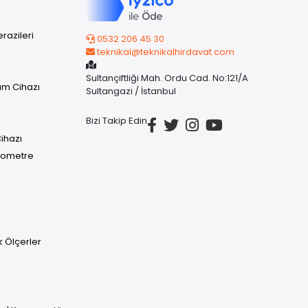
razileri
0532 206 45 30
teknikal@teknikalhirdavat.com
Sultançiftliği Mah. Ordu Cad. No:121/A
üm Cihazı
Sultangazi / İstanbul
Bizi Takip Edin
ihazı
rmometre
uk Ölçerler