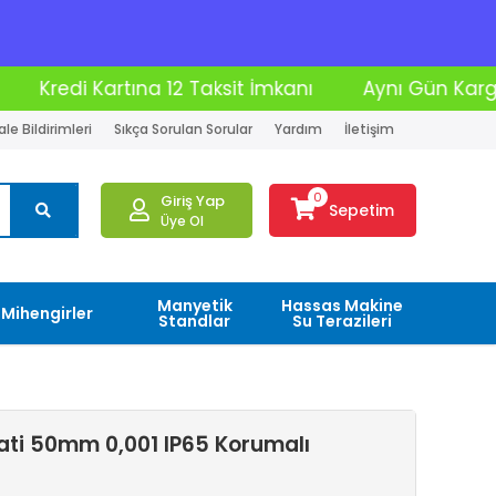
ksit İmkanı
Aynı Gün Kargo
Moto Kurye İle 
le Bildirimleri
Sıkça Sorulan Sorular
Yardım
İletişim
0
Giriş Yap
Sepetim
Üye Ol
Manyetik
Hassas Makine
Mihengirler
Standlar
Su Terazileri
aati 50mm 0,001 IP65 Korumalı