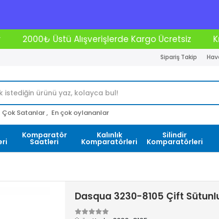
rişlerde Kargo Ücretsiz
Kredi Kartına 12 Taksit İ
Sipariş Takip
Hava
Çok Satanlar ,
En çok oylananlar
Komparatör
Kalınlık
Silindir
ri
Saatleri
Komparatörleri
Komparatörleri
Dasqua 3230-8105 Çift Sütunlu