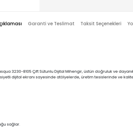
çıklaması
Garanti ve Teslimat
Taksit Seçenekleri
Yo
qua 3230-8105 Çift Sütunlu Dijital Mihengir, üstün doğruluk ve dayanıklı
iyetli dijital ekranı sayesinde atölyelerde, üretim tesislerinde ve kali
uğu sağlar.