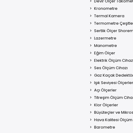
Devir Ölçer Takome
Kronometre
Termal Kamera
Termometre Çeşitle
Sertlik Ölçer Shore
Lazermetre
Manometre
Eğim Ölçer
Elektrik Ölçüm Cihaz
Ses Ölçüm Cihazı
Gaz Kaçak Dedektö
Işık Seviyesi Ölçerle
Açı Ölçerler
Titreşim Ölçüm Cihaz
Klor Ölçerler
Büyüteçler ve Mikro
Hava Kalitesi Ölçüm 
Barometre