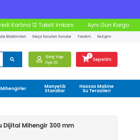
mkanı
Aynı Gün Kargo
Moto Kurye İle Teslim
le Bildirimleri
Sıkça Sorulan Sorular
Yardım
İletişim
0
Giriş Yap
Sepetim
Üye Ol
Manyetik
Hassas Makine
Mihengirler
Standlar
Su Terazileri
 Dijital Mihengir 300 mm