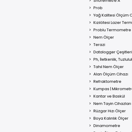
Shoremetre A
Prob
Yağ Kalitesi Ölçüm C
Kızılötesi Lazer Te
Problu Termometre
Nem Ölçer
Terazi
Datalogger Çeşitleri
Ph, İletkenlik, Tuzlul
Tahıl Nem Ölçer
Alan Ölçüm Cihazı
Refraktometre
Kumpas | Mikrometr
Kantar ve Baskül
Nem Tayin Cihazları
Rüzgar Hızı Ölçer
Boya Kalınlık Ölçer
Dinamometre