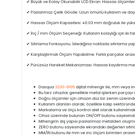
✔ Büyük ve Kolay Okunabilir LCD Ekran: Hassas ölçümleri 
✔ Paslanmaz Çelik Gövde: Uzun ömürlü kullanım ve dayan
✔ Hassas Ölçüm Kapasitesi: ±0.03 mm doğruluk ile yüks
✔ İnç / mm Ölçüm Seçeneği: Kullanım kolaylığı için iki far
✔ Sıfırlama Fonksiyonu: İstediğiniz noktada sıfırlama ya
✔ Karşılaştırmalı Ölçüm Yapabilme: Farklı parçalar aras
✔ Pürüzsüz Hareket Mekanizması: Hassas kaydırma meka
Dasqua
3230-8105
dijital mihengir ile, mm veya inc
Bu tarz cihazlar genellikle metal işlerken parçayı
Doğru ölçümler için cihazın düz bir zemin üzerin
Kullanım alanları olarak; özellikle kalıp sektörün
Markalama ve ölçü kontrol alet olarak kullanılma
Cihaz üzerinde bulunan ON/OFF butonu sayesinde 
Mihengirin dış yapısı paslanmaz metalden oluşma
ZERO butonu sayesinde ekrandaki değerleri sıfırlaya
MM/IN butonu ile mm ve inc ölçüm birimleri arasın