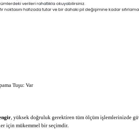
lerdeki verileri rahatlıkla okuyabilirsiniz.
ır noktasını hafızada tutar ve bir dahaki pil değişimine kadar sıfırlama
apama Tuşu: Var
engir
, yüksek doğruluk gerektiren tüm ölçüm işlemlerinizde güve
er için mükemmel bir seçimdir.