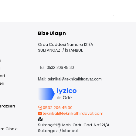
Bize Ulaşın
Ordu Caddesi Numara 121/A
SULTANGAZİ / İSTANBUL
i
i
Tel: 0532 206 45 30
eri
Mail:
teknikal@teknikalhirdavat.com
eri
razileri
0532 206 45 30
teknikal@teknikalhirdavat.com
Sultançiftliği Mah. Ordu Cad. No:121/A
üm Cihazı
Sultangazi / İstanbul