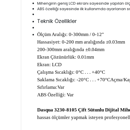
Mihengirin geniş LCD ekranı sayesinde yapılan ölçüm
ABS özelliği sayesinde ilk kullanımda ayarlanan sıf
Teknik Özellikler
Ölçüm Aralığı: 0-300mm / 0-12"
Hassasiyet: 0-200 mm aralığında ±0.03mm
200-300mm aralığında ±0.04mm
Ekran Çözünürlük: 0.01mm
Ekran: LCD
Çalışma Sıcaklığı: 0°C . . . +40°C
Saklama Sıcaklığı: -20°C . . . +70°CAçma/K
Sıfırlama:Var
ABS Özelliği: Var
Dasqua 3230-8105 Çift Sütunlu Dijital Mih
hassas ölçümler yapmak isteyen profesyonell