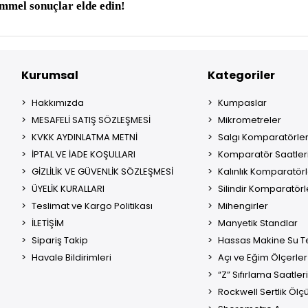
mmel sonuçlar elde edin!
Kurumsal
Kategoriler
Hakkımızda
Kumpaslar
MESAFELİ SATIŞ SÖZLEŞMESİ
Mikrometreler
KVKK AYDINLATMA METNİ
Salgı Komparatörler
İPTAL VE İADE KOŞULLARI
Komparatör Saatler
GİZLİLİK VE GÜVENLİK SÖZLEŞMESİ
Kalınlık Komparatörl
ÜYELİK KURALLARI
Silindir Komparatörl
Teslimat ve Kargo Politikası
Mihengirler
İLETİŞİM
Manyetik Standlar
Sipariş Takip
Hassas Makine Su Te
Havale Bildirimleri
Açı ve Eğim Ölçerler
“Z” Sıfırlama Saatleri
Rockwell Sertlik Ölç