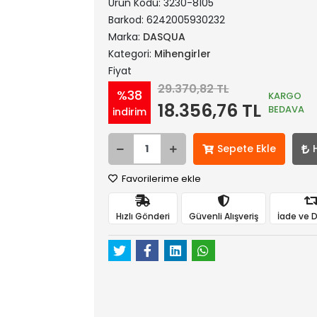
Ürün Kodu:
3230-8105
Barkod:
6242005930232
Marka:
DASQUA
Kategori:
Mihengirler
Fiyat
29.370,82 TL
%38
KARGO
18.356,76 TL
BEDAVA
indirim
Sepete Ekle
Favorilerime ekle
Hızlı Gönderi
Güvenli Alışveriş
İade ve 