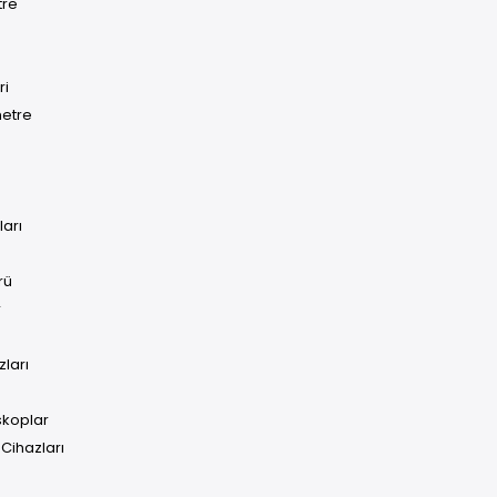
tre
ri
metre
ları
rü
r
ları
skoplar
Cihazları