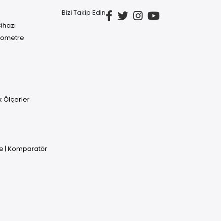
Bizi Takip Edin
ihazı
rmometre
uk Ölçerler
e | Komparatör