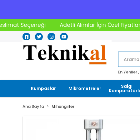
Adetli Alımlar İçin Özel Fiyatlar
2000₺ Üstü Alışve
En Yeniler ,
Salgı
Kumpaslar
Mikrometreler
Komparatörle
Ana Sayfa
Mihengirler